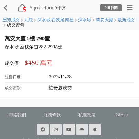
Squarefoot 5平方
立即打開
屋苑成交
九龍
深水埗,石硤尾,南昌
深水埗
萬安大廈
最新成交
成交資料
萬安大廈 5樓 290室
深水埗 荔枝角道282-290A號
$450 萬元
成交價:
2023-11-28
註冊日期:
註冊處成交
成交類別:
聯絡我們
服務條款
私隱政策
28Hse