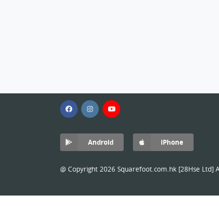
Android
iPhone
@ Copyright 2026 Squarefoot.com.hk [28Hse Ltd] Al