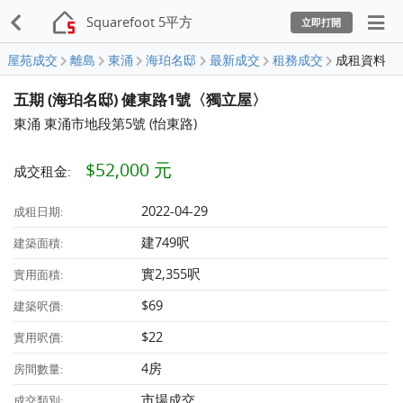
Squarefoot 5平方
立即打開
屋苑成交
離島
東涌
海珀名邸
最新成交
租務成交
成租資料
五期 (海珀名邸) 健東路1號〈獨立屋〉
東涌 東涌市地段第5號 (怡東路)
$52,000 元
成交租金:
2022-04-29
成租日期:
建749呎
建築面積:
實2,355呎
實用面積:
$69
建築呎價:
$22
實用呎價:
4房
房間數量:
市場成交
成交類別: