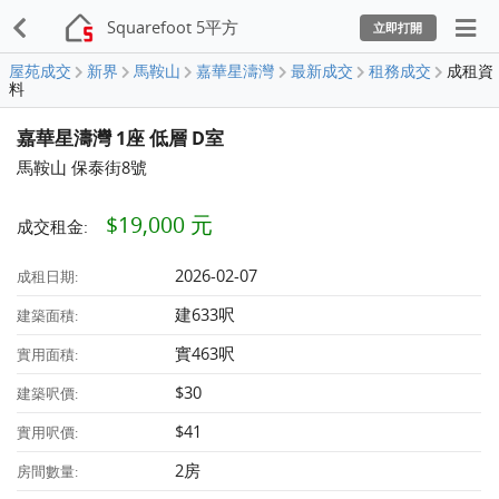
Squarefoot 5平方
立即打開
屋苑成交
新界
馬鞍山
嘉華星濤灣
最新成交
租務成交
成租資
料
嘉華星濤灣 1座 低層 D室
馬鞍山 保泰街8號
$19,000 元
成交租金:
2026-02-07
成租日期:
建633呎
建築面積:
實463呎
實用面積:
$30
建築呎價:
$41
實用呎價:
2房
房間數量: