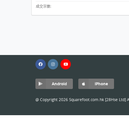
成交宗數:
Android
iPhone
@ Copyright 2026 Squarefoot.com.hk [28Hse Ltd] Al