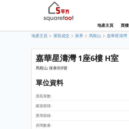
地產主頁
買樓
地產主頁
屋苑成交
新界
馬鞍山
嘉華星濤灣
嘉華星濤灣 1座6樓 H室
馬鞍山 保泰街8號
單位資料
屋苑座數:
建築面積:
實用面積:
房間數量: