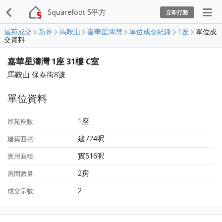
Squarefoot 5平方
立即打開
屋苑成交
新界
馬鞍山
嘉華星濤灣
單位成交紀錄
1座
單位成
交資料
嘉華星濤灣 1座 31樓 C室
馬鞍山 保泰街8號
單位資料
1座
屋苑座數:
建724呎
建築面積:
實516呎
實用面積:
2房
房間數量:
2
成交宗數: