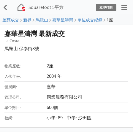
Squarefoot 5平方
立即打開
屋苑成交
新界
馬鞍山
嘉華星濤灣
單位成交紀錄
1座
嘉華星濤灣 最新成交
La Costa
馬鞍山 保泰街8號
2座
物業座數:
2004 年
入伙年份:
嘉華
發展商:
康業服務有限公司
管理公司:
600個
單位數目:
小學: 89 中學: 沙田區
校網: