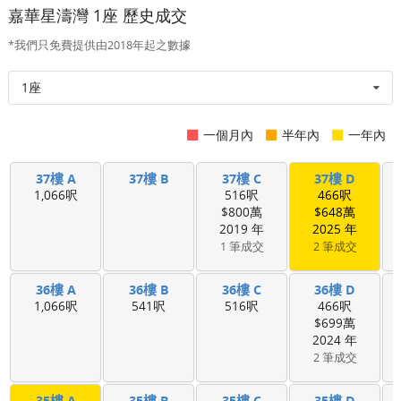
嘉華星濤灣 1座 歷史成交
*我們只免費提供由2018年起之數據
1座
一個月內
半年內
一年內
37樓 A
37樓 B
37樓 C
37樓 D
1,066呎
516呎
466呎
$800萬
$648萬
2019 年
2025 年
1 筆成交
2 筆成交
36樓 A
36樓 B
36樓 C
36樓 D
1,066呎
541呎
516呎
466呎
$699萬
2024 年
2 筆成交
35樓 A
35樓 B
35樓 C
35樓 D