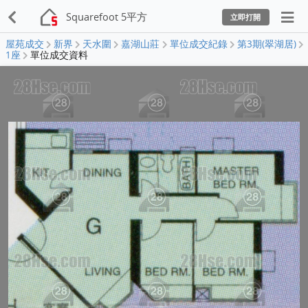
Squarefoot 5平方
立即打開
屋苑成交
新界
天水圍
嘉湖山莊
單位成交紀錄
第3期(翠湖居)
1座
單位成交資料