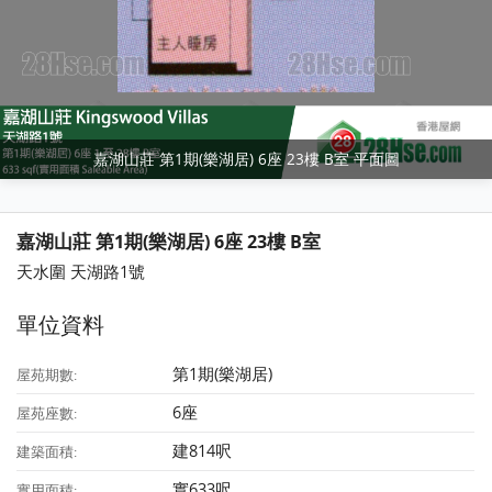
嘉湖山莊 第1期(樂湖居) 6座 23樓 B室 平面圖
嘉湖山莊 第1期(樂湖居) 6座 23樓 B室
天水圍 天湖路1號
單位資料
第1期(樂湖居)
屋苑期數:
6座
屋苑座數:
建814呎
建築面積:
實633呎
實用面積: