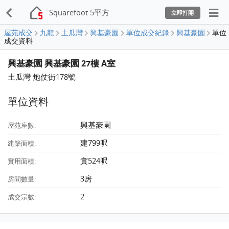
Squarefoot 5平方
立即打開
屋苑成交
九龍
土瓜灣
興基豪園
單位成交紀錄
興基豪園
單位
成交資料
興基豪園 興基豪園 27樓 A室
土瓜灣 炮仗街178號
單位資料
興基豪園
屋苑座數:
建799呎
建築面積:
實524呎
實用面積:
3房
房間數量:
2
成交宗數: