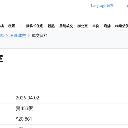
|
Language 語言
買樓
租屋
|
服務式住宅
新盤
屋苑成交
辦公室
車位
店舖
物業估
峯匯
最新成交
成交資料
室
2026-04-02
實453呎
$20,861