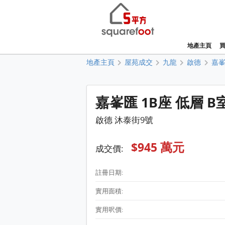
地產主頁
地產主頁
屋苑成交
九龍
啟德
嘉
嘉峯匯 1B座 低層 B
啟德 沐泰街9號
$945 萬元
成交價:
註冊日期:
實用面積:
實用呎價: