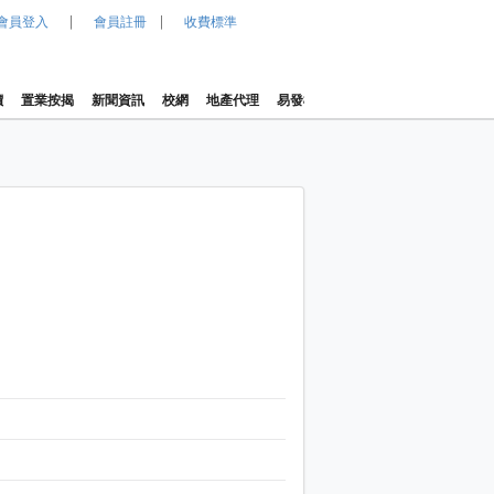
|
|
會員登入
會員註冊
收費標準
價
置業按揭
新聞資訊
校網
地產代理
易發樓價指數