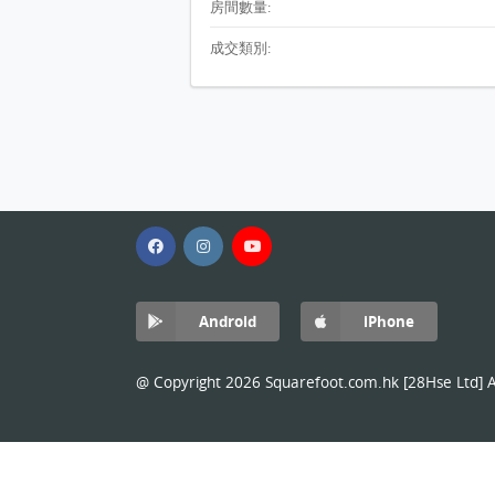
房間數量:
成交類別:
Android
iPhone
@ Copyright 2026 Squarefoot.com.hk [28Hse Ltd] Al