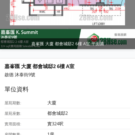
嘉峯匯 大廈 都會城邸2 6樓 A室 平面圖
嘉峯匯 大廈 都會城邸2 6樓 A室
啟德 沐泰街9號
單位資料
大廈
屋苑期數:
都會城邸2
屋苑座數:
實324呎
實用面積:
1房
房間數量: