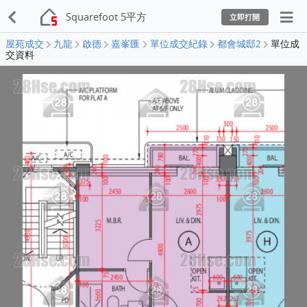
Squarefoot 5平方
立即打開
屋苑成交
九龍
啟德
嘉峯匯
單位成交紀錄
都會城邸2
單位成
交資料