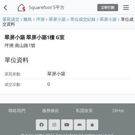
Squarefoot 5平方
立即打開
屋苑成交
離島
坪洲
翠屏小築
單位成交紀錄
翠屏小築
單位成
交資料
翠屏小築 翠屏小築1樓 G室
坪洲 南山路1號
單位資料
翠屏小築
屋苑座數:
0
成交宗數:
聯絡我們
服務條款
私隱政策
28Hse