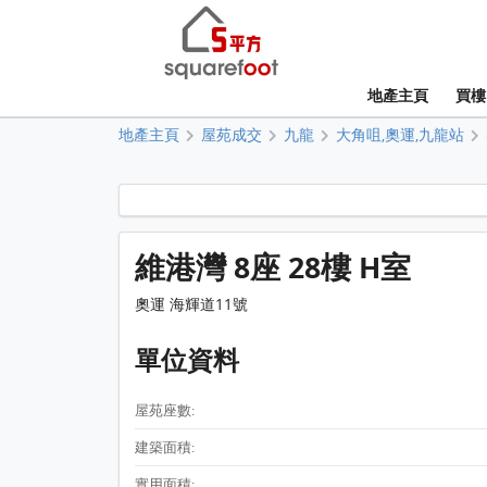
地產主頁
買樓
地產主頁
屋苑成交
九龍
大角咀,奧運,九龍站
維港灣 8座 28樓 H室
奧運 海輝道11號
單位資料
屋苑座數:
建築面積:
實用面積: