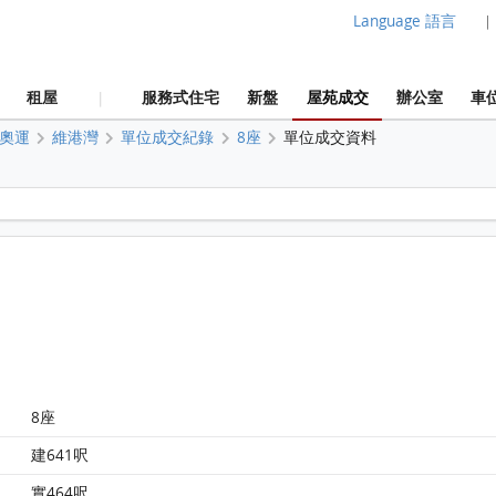
Language 語言
|
租屋
服務式住宅
新盤
屋苑成交
辦公室
車
|
奧運
維港灣
單位成交紀錄
8座
單位成交資料
維港灣 8座 28樓 H室 平面圖
8座
建641呎
實464呎