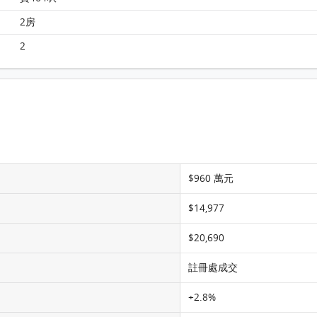
維港灣 8座 28樓 H室 平面圖
2房
2
$960 萬元
$14,977
$20,690
註冊處成交
+2.8%