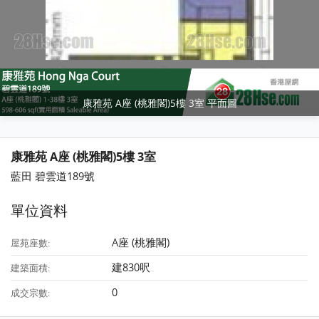
康雅苑 A座 (桃雅閣)5樓 3室 平面圖
康雅苑 A座 (桃雅閣)5樓 3室
藍田 碧雲道189號
單位資料
A座 (桃雅閣)
屋苑座數:
建830呎
建築面積:
0
成交宗數: