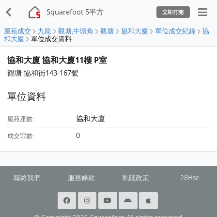
Squarefoot 5平方
立即打開
屋苑成交
九龍
觀塘,牛頭角
觀塘
協和大廈
單位成交紀錄
協
和大廈
單位成交資料
協和大廈 協和大廈11樓 P室
觀塘 協和街143-167號
單位資料
協和大廈
屋苑座數:
0
成交宗數:
聯絡我們
服務條款
私隱政策
28Hse