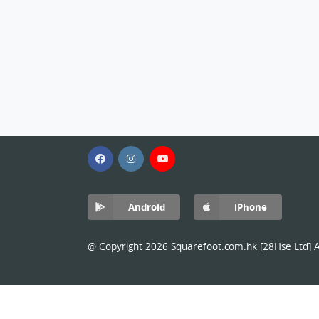
Android
iPhone
@ Copyright 2026 Squarefoot.com.hk [28Hse Ltd] Al