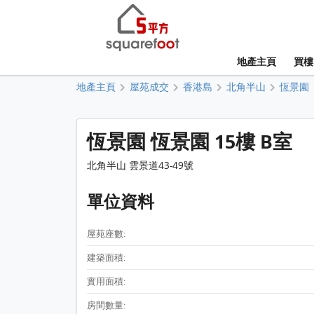
地產主頁
買樓
地產主頁
屋苑成交
香港島
北角半山
恆景園
恆景園 恆景園 15樓 B室
北角半山 雲景道43-49號
單位資料
屋苑座數:
建築面積:
實用面積:
房間數量: