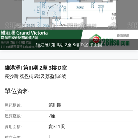
維港滙I 第III期 2座 3樓 D室 平面圖
維港滙I 第III期 2座 3樓 D室
長沙灣 荔盈街6號及荔盈街8號
單位資料
第III期
屋苑期數:
2座
屋苑座數:
實311呎
實用面積:
1
成交宗數: