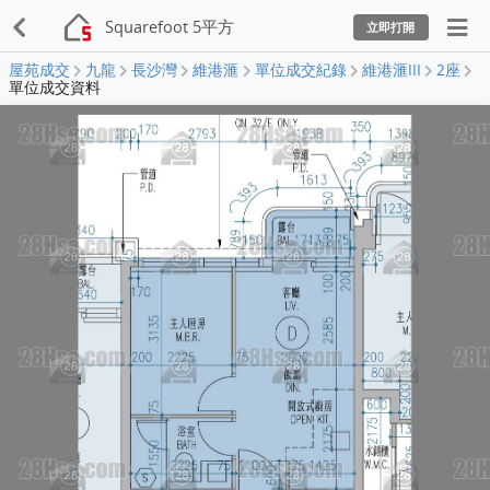
Squarefoot 5平方
立即打開
屋苑成交
九龍
長沙灣
維港滙
單位成交紀錄
維港滙III
2座
單位成交資料