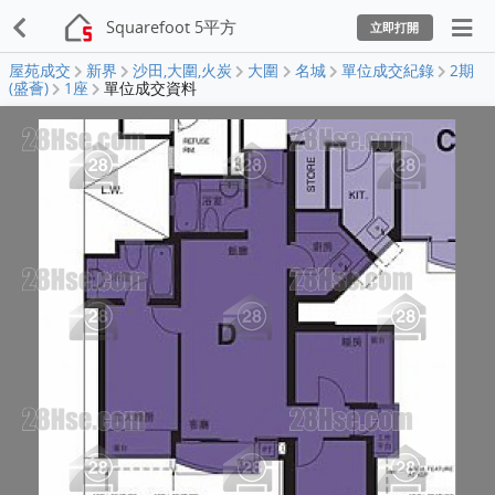
Squarefoot 5平方
立即打開
屋苑成交
新界
沙田,大圍,火炭
大圍
名城
單位成交紀錄
2期
(盛薈)
1座
單位成交資料