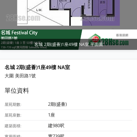
名城 2期(盛薈)1座49樓 NA室 平面圖
名城 2期(盛薈)1座49樓 NA室
大圍 美田路1號
單位資料
2期(盛薈)
屋苑期數:
1座
屋苑座數:
建980呎
建築面積:
實739呎
實用面積: