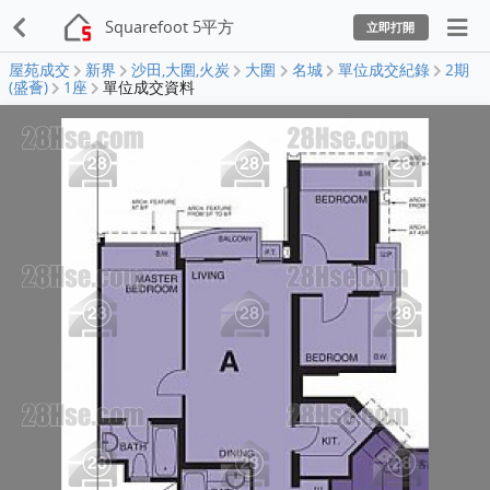
Squarefoot 5平方
立即打開
屋苑成交
新界
沙田,大圍,火炭
大圍
名城
單位成交紀錄
2期
(盛薈)
1座
單位成交資料