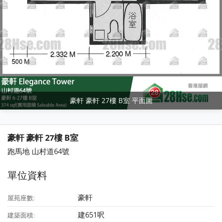
豪軒 豪軒 27樓 B室 平面圖
豪軒 豪軒 27樓 B室
跑馬地 山村道64號
單位資料
豪軒
屋苑座數:
建651呎
建築面積: