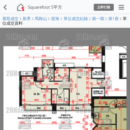
Squarefoot 5平方
立即打開
屋苑成交
新界
馬鞍山
迎海
單位成交紀錄
第一期
第1座
單
位成交資料