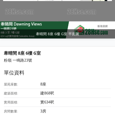
牽晴間 8座 6樓 G室 平面圖
牽晴間 8座 6樓 G室
粉嶺 一鳴路23號
單位資料
8座
屋苑座數:
建868呎
建築面積:
實634呎
實用面積:
3房
房間數量: