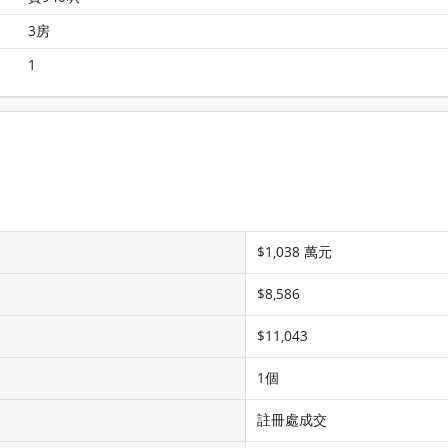
牽晴間 10座 31樓 H室 平面圖
3房
1
$1,038 萬元
$8,586
$11,043
1個
註冊處成交