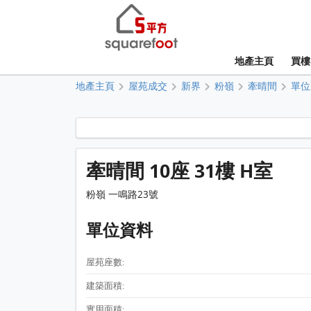
地產主頁
買樓
地產主頁
屋苑成交
新界
粉嶺
牽晴間
單位
牽晴間 10座 31樓 H室
粉嶺 一鳴路23號
單位資料
屋苑座數:
建築面積:
實用面積: