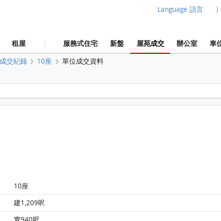
Language 語言
|
租屋
服務式住宅
新盤
屋苑成交
辦公室
車
|
成交紀錄
10座
單位成交資料
牽晴間 10座 31樓 H室 平面圖
10座
建1,209呎
實940呎