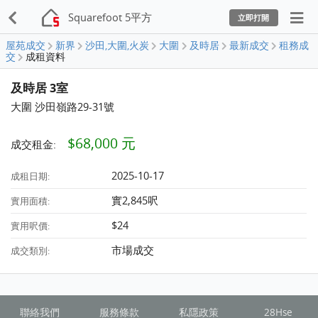
Squarefoot 5平方
立即打開
屋苑成交
新界
沙田,大圍,火炭
大圍
及時居
最新成交
租務成
交
成租資料
及時居 3室
大圍 沙田嶺路29-31號
$68,000 元
成交租金:
2025-10-17
成租日期:
實2,845呎
實用面積:
$24
實用呎價:
市場成交
成交類別:
聯絡我們
服務條款
私隱政策
28Hse