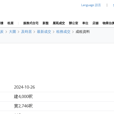
|
Language 語言
買樓
租屋
|
服務式住宅
新盤
屋苑成交
辦公室
車位
店舖
物業估
火炭
大圍
及時居
最新成交
租務成交
成租資料
2024-10-26
建4,000呎
實2,746呎