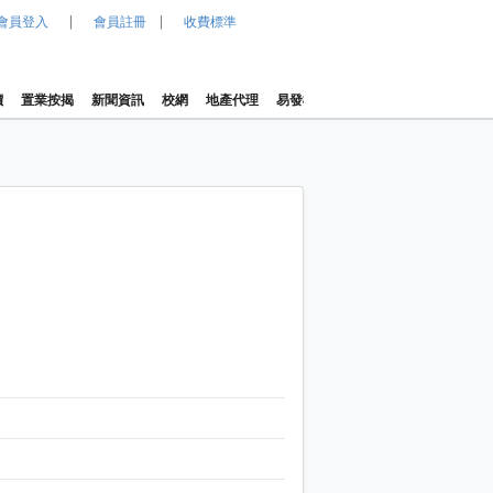
|
|
會員登入
會員註冊
收費標準
價
置業按揭
新聞資訊
校網
地產代理
易發樓價指數