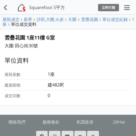
Squarefoot 5平方
立即打開
屋苑成交
新界
沙田,大圍,火炭
大圍
雲疊花園
單位成交紀錄
1
座
單位成交資料
雲疊花園 1座11樓 G室
大圍 田心街30號
單位資料
1座
屋苑座數:
建482呎
建築面積:
0
成交宗數:
聯絡我們
服務條款
私隱政策
28Hse