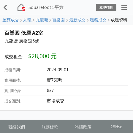
Squarefoot 5平方
立即打開
屋苑成交
九龍
九龍塘
百樂園
最新成交
租務成交
成租資料
百樂園 低層 A2室
九龍塘 廣播道6號
$28,000 元
成交租金:
2024-09-01
成租日期:
實760呎
實用面積:
$37
實用呎價:
市場成交
成交類別:
聯絡我們
服務條款
私隱政策
28Hse