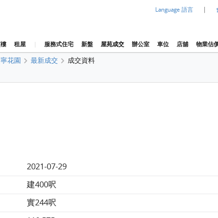
|
Language 語言
買樓
租屋
|
服務式住宅
新盤
屋苑成交
辦公室
車位
店舖
物業估
康寧花園
最新成交
成交資料
2021-07-29
建400呎
實244呎