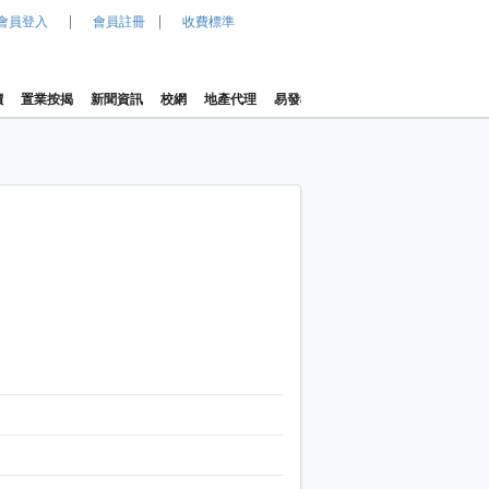
|
|
會員登入
會員註冊
收費標準
價
置業按揭
新聞資訊
校網
地產代理
易發樓價指數