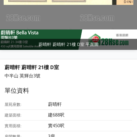
蔚晴軒 蔚晴軒 21樓 D室 平面圖
蔚晴軒 蔚晴軒 21樓 D室
中半山 英輝台3號
單位資料
蔚晴軒
屋苑座數:
建688呎
建築面積:
實450呎
實用面積:
3房
房間數量: