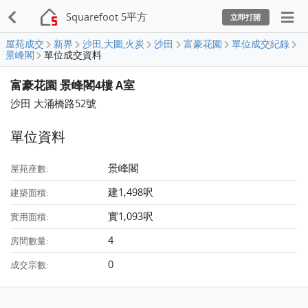
Squarefoot 5平方
立即打開
屋苑成交
新界
沙田,大圍,火炭
沙田
富豪花園
單位成交紀錄
景峰閣
單位成交資料
富豪花園 景峰閣4樓 A室
沙田 大涌橋路52號
單位資料
景峰閣
屋苑座數:
建1,498呎
建築面積:
實1,093呎
實用面積:
4
房間數量:
0
成交宗數: