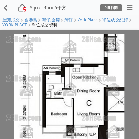
Squarefoot 5平方
立即打開
屋苑成交
香港島
灣仔,金鐘
灣仔
York Place
單位成交紀錄
YORK PLACE
單位成交資料