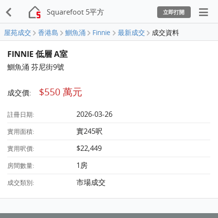
Squarefoot 5平方
立即打開
屋苑成交
香港島
鰂魚涌
Finnie
最新成交
成交資料
FINNIE 低層 A室
鰂魚涌 芬尼街9號
$550 萬元
成交價:
2026-03-26
註冊日期:
實245呎
實用面積:
$22,449
實用呎價:
1房
房間數量:
市場成交
成交類別: