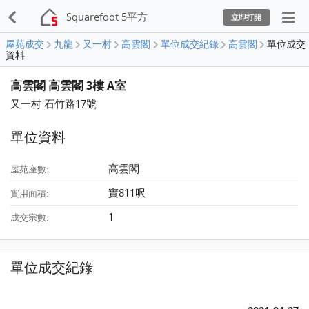
Squarefoot 5平方
立即打開
屋苑成交
九龍
又一村
高雲閣
單位成交紀錄
高雲閣
單位成交
資料
高雲閣 高雲閣 3樓 A室
又一村 石竹路17號
單位資料
高雲閣
屋苑座數:
實811呎
實用面積:
1
成交宗數:
單位成交紀錄