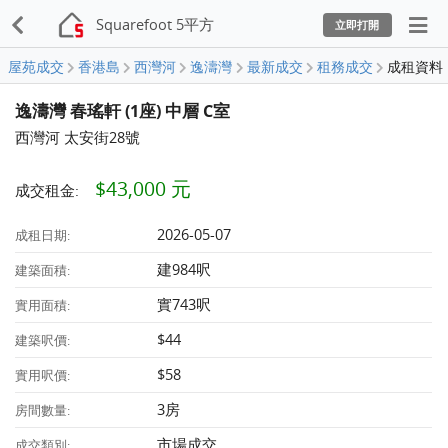
Squarefoot 5平方
立即打開
屋苑成交
香港島
西灣河
逸濤灣
最新成交
租務成交
成租資料
逸濤灣 春瑤軒 (1座) 中層 C室
西灣河 太安街28號
$43,000 元
成交租金:
2026-05-07
成租日期:
建984呎
建築面積:
實743呎
實用面積:
$44
建築呎價:
$58
實用呎價:
3房
房間數量:
市場成交
成交類別: