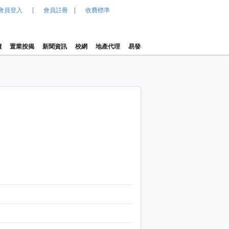
|
|
會員登入
會員註冊
收費標準
價
置業按揭
新聞資訊
校網
地產代理
易發樓價指數