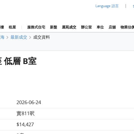
|
Language 語言
買樓
租屋
|
服務式住宅
新盤
屋苑成交
辦公室
車位
店舖
物業估
迎海
最新成交
成交資料
 低層 B室
2026-06-24
實811呎
$14,427