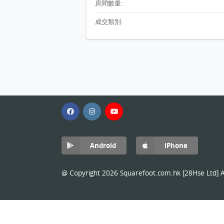
房間數量:
成交類別:
Android
iPhone
@ Copyright 2026 Squarefoot.com.hk [28Hse Ltd] Al