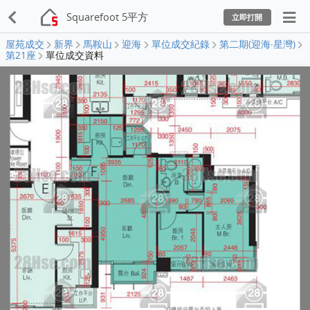
Squarefoot 5平方
立即打開
屋苑成交
新界
馬鞍山
迎海
單位成交紀錄
第二期(迎海‧星灣)
第21座
單位成交資料