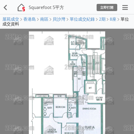
Squarefoot 5平方
立即打開
屋苑成交
香港島
南區
貝沙灣
單位成交紀錄
2期
8座
單位
成交資料