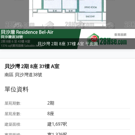
貝沙灣 2期 8座 37樓 A室 平面圖
貝沙灣 2期 8座 37樓 A室
南區 貝沙灣道38號
單位資料
2期
屋苑期數:
8座
屋苑座數:
建1,697呎
建築面積:
實1,376呎
實用面積: