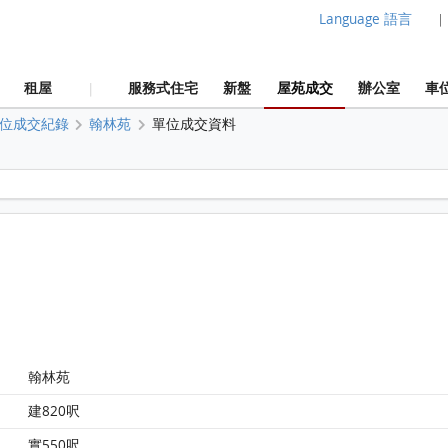
Language 語言
|
租屋
服務式住宅
新盤
屋苑成交
辦公室
車
|
位成交紀錄
翰林苑
單位成交資料
翰林苑 翰林苑 7樓 C室 平面圖
翰林苑
建820呎
實550呎