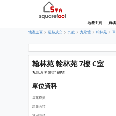
地產主頁
買樓
地產主頁
屋苑成交
九龍
九龍塘
翰林苑
單
翰林苑 翰林苑 7樓 C室
九龍塘 界限街169號
單位資料
屋苑座數:
建築面積:
實用面積: