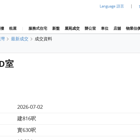
|
Language 語言
買樓
租屋
|
服務式住宅
新盤
屋苑成交
辦公室
車位
店舖
物業估
麗灣
最新成交
成交資料
 D室
2026-07-02
建816呎
實630呎