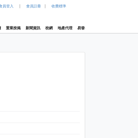
|
|
會員登入
會員註冊
收費標準
價
置業按揭
新聞資訊
校網
地產代理
易發樓價指數