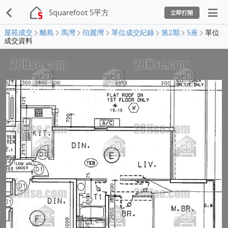
Squarefoot 5平方
立即打開
屋苑成交
離島
馬灣
珀麗灣
單位成交紀錄
第2期
5座
單位
成交資料