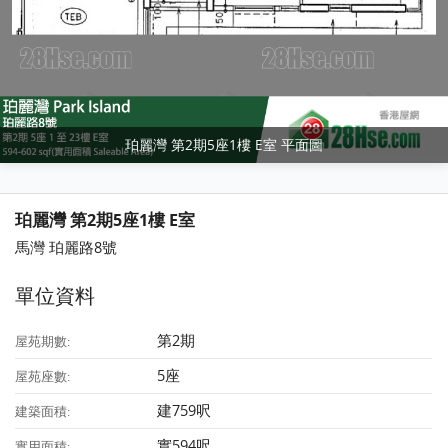
珀麗灣 第2期5座1樓 E室 平面圖
珀麗灣 第2期5座1樓 E室
馬灣 珀麗路8號
單位資料
第2期
屋苑期數:
5座
屋苑座數:
建759呎
建築面積:
實594呎
實用面積: