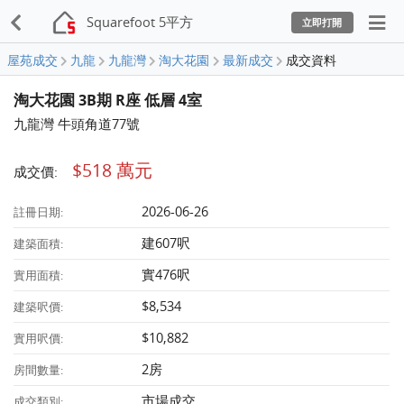
Squarefoot 5平方
立即打開
屋苑成交
九龍
九龍灣
淘大花園
最新成交
成交資料
淘大花園 3B期 R座 低層 4室
九龍灣 牛頭角道77號
$518 萬元
成交價:
2026-06-26
註冊日期:
建607呎
建築面積:
實476呎
實用面積:
$8,534
建築呎價:
$10,882
實用呎價:
2房
房間數量:
市場成交
成交類別: