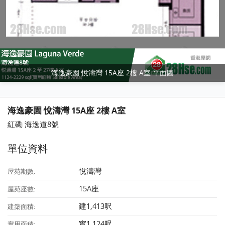
海逸豪園 悅濤灣 15A座 2樓 A室 平面圖
海逸豪園 悅濤灣 15A座 2樓 A室
紅磡 海逸道8號
單位資料
悅濤灣
屋苑期數:
15A座
屋苑座數:
建1,413呎
建築面積:
實1,124呎
實用面積: