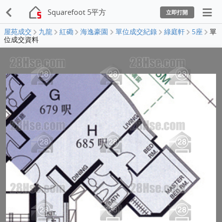
Squarefoot 5平方
立即打開
屋苑成交
九龍
紅磡
海逸豪園
單位成交紀錄
綠庭軒
5座
單
位成交資料