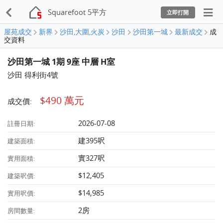
Squarefoot 5平方
立即打開
屋苑成交
新界
沙田,大圍,火炭
沙田
沙田第一城
最新成交
成
交資料
沙田第一城 1期 9座 中層 H室
沙田 得利街4號
$490 萬元
成交價:
2026-07-08
註冊日期:
建395呎
建築面積:
實327呎
實用面積:
$12,405
建築呎價:
$14,985
實用呎價:
2房
房間數量: