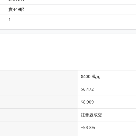
柏景灣 第一期 第8座 11樓 E室 平面圖
實449呎
1
$400 萬元
$6,472
$8,909
註冊處成交
+53.8%