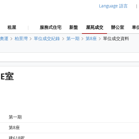
Language 語言
|
租屋
服務式住宅
新盤
屋苑成交
辦公室
車
|
奧運
柏景灣
單位成交紀錄
第一期
第8座
單位成交資料
柏景灣 第一期 第8座 11樓 E室 平面圖
 E室
第一期
第8座
建618呎