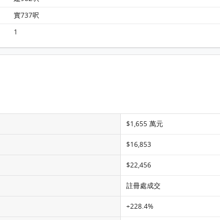
柏景灣 第一期 第6座 15樓 A室 平面圖
實737呎
1
$1,655 萬元
$16,853
$22,456
註冊處成交
+228.4%