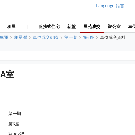
Language 語言
|
租屋
服務式住宅
新盤
屋苑成交
辦公室
車
|
奧運
柏景灣
單位成交紀錄
第一期
第6座
單位成交資料
柏景灣 第一期 第6座 15樓 A室 平面圖
 A室
第一期
第6座
建982呎