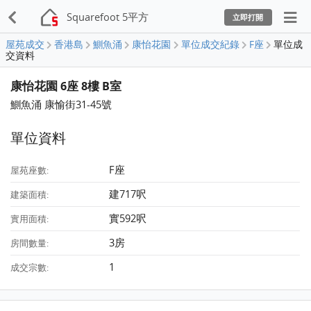
Squarefoot 5平方
立即打開
屋苑成交
香港島
鰂魚涌
康怡花園
單位成交紀錄
F座
單位成
交資料
康怡花園 6座 8樓 B室
鰂魚涌 康愉街31-45號
單位資料
F座
屋苑座數:
建717呎
建築面積:
實592呎
實用面積:
3房
房間數量:
1
成交宗數: