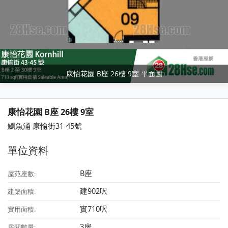
康怡花園 B座 26樓 9室 平面圖
康怡花園 B座 26樓 9室
鰂魚涌 康愉街31-45號
單位資料
B座
屋苑座數:
建902呎
建築面積:
實710呎
實用面積:
3房
房間數量: