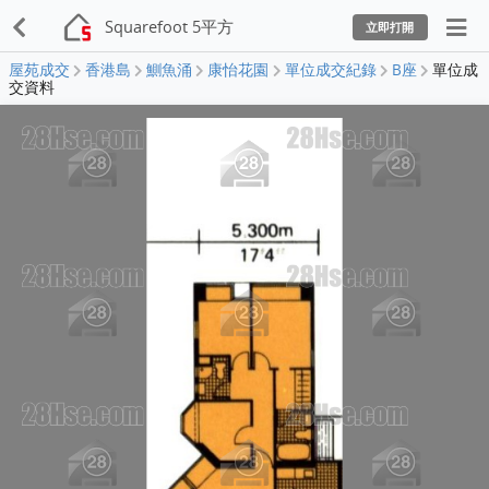
Squarefoot 5平方
立即打開
屋苑成交
香港島
鰂魚涌
康怡花園
單位成交紀錄
B座
單位成
交資料